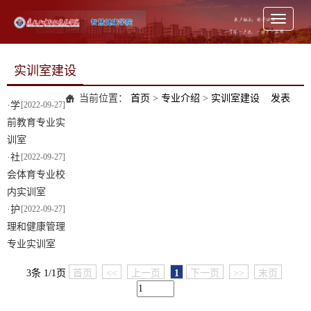
Toggle
navigati
实训室建设
当前位置：
首页
>
专业介绍
>
实训室建设
发表
·
学
[2022-09-27]
前教育专业实
训室
·
社
[2022-09-27]
会体育专业校
内实训室
·
护
[2022-09-27]
理和健康管理
专业实训室
3条 1/1页
首页
<<
上一页
1
下一页
>>
末页